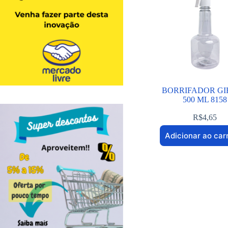
BORRIFADOR GI
500 ML 8158
R$
4,65
Adicionar ao car