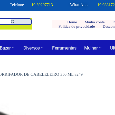
Telefone
19 39297713
WhatsApp
19 98817
Home
Minha conta
P
Politica de privacidade
Descon
Bazar
Diversos
Ferramentas
Mulher
Ul
ORRIFADOR DE CABELELEIRO 350 ML 8249