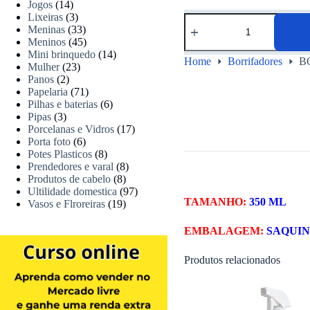
Jogos
(14)
Lixeiras
(3)
Meninas
(33)
Meninos
(45)
Mini brinquedo
(14)
Home
Borrifadores
B
Mulher
(23)
Panos
(2)
Papelaria
(71)
Pilhas e baterias
(6)
Pipas
(3)
Porcelanas e Vidros
(17)
Porta foto
(6)
Potes Plasticos
(8)
Prendedores e varal
(8)
Produtos de cabelo
(8)
Ultilidade domestica
(97)
TAMANHO:
350 ML
Vasos e Flroreiras
(19)
EMBALAGEM:
SAQUI
Produtos relacionados