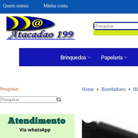
Quem somos
Minha conta
Brinquedos
Papelaria
Pesquisar
Home
Borrifadores
B