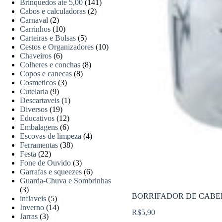
Brinquedos ate 5,00
(141)
Cabos e calculadoras
(2)
Carnaval
(2)
Carrinhos
(10)
Carteiras e Bolsas
(5)
Cestos e Organizadores
(10)
Chaveiros
(6)
Colheres e conchas
(8)
Copos e canecas
(8)
Cosmeticos
(3)
Cutelaria
(9)
Descartaveis
(1)
Diversos
(19)
Educativos
(12)
Embalagens
(6)
Escovas de limpeza
(4)
Ferramentas
(38)
Festa
(22)
Fone de Ouvido
(3)
Garrafas e squeezes
(6)
Guarda-Chuva e Sombrinhas
(3)
BORRIFADOR DE CABEL
inflaveis
(5)
Inverno
(14)
R$
5,90
Jarras
(3)