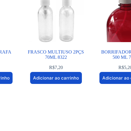
RAFA
FRASCO MULTIUSO 2PÇS
BORRIFADO
70ML 8322
500 ML 
R$
7,20
R$
5,2
rinho
Adicionar ao carrinho
Adicionar ao 