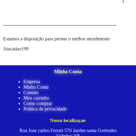
r
Estamos a disposição para prestar o melhor atendimento
Atacadao199
Minha Conta
Empresa
Minha Conta
Contato
Meu carrinho
Como comprar
Politica de privacidade
Nossa localizaçao
Rua Jose carlos Ferrari 570 Jardim santa Gertrudes
Valinhos SP