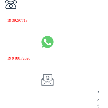
19 39297713
19 9 88172020
a
t
e
n