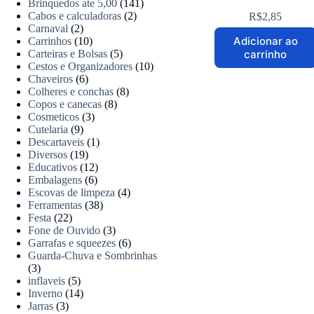
Brinquedos ate 5,00
(141)
Cabos e calculadoras
(2)
R$
2,85
Carnaval
(2)
Adicionar ao
Carrinhos
(10)
carrinho
Carteiras e Bolsas
(5)
Cestos e Organizadores
(10)
Chaveiros
(6)
Colheres e conchas
(8)
Copos e canecas
(8)
Cosmeticos
(3)
Cutelaria
(9)
Descartaveis
(1)
Diversos
(19)
Educativos
(12)
Embalagens
(6)
Escovas de limpeza
(4)
Ferramentas
(38)
Festa
(22)
Fone de Ouvido
(3)
Garrafas e squeezes
(6)
Guarda-Chuva e Sombrinhas
(3)
inflaveis
(5)
Inverno
(14)
Jarras
(3)