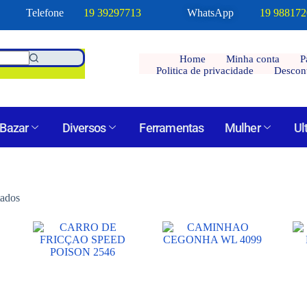
Telefone
19 39297713
WhatsApp
19 98817
Home
Minha conta
P
Politica de privacidade
Descon
Bazar
Diversos
Ferramentas
Mulher
Ul
tados