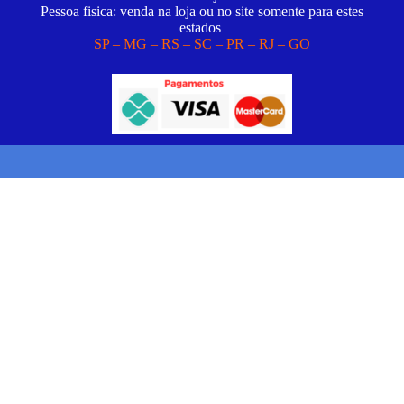
Pessoa fisica: venda na loja ou no site somente para estes
estados
SP – MG – RS – SC – PR – RJ – GO