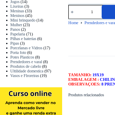
Jogos
(14)
Lixeiras
(3)
Meninas
(33)
Meninos
(45)
Mini brinquedo
(14)
Home
Prendedores e vara
Mulher
(23)
Panos
(2)
Papelaria
(71)
Pilhas e baterias
(6)
Pipas
(3)
Porcelanas e Vidros
(17)
Porta foto
(6)
Potes Plasticos
(8)
Prendedores e varal
(8)
Produtos de cabelo
(8)
Ultilidade domestica
(97)
TAMANHO:
19X19
Vasos e Flroreiras
(19)
EMBALAGEM :
CHILI
OBSERVAÇOES:
8 PRE
Produtos relacionados