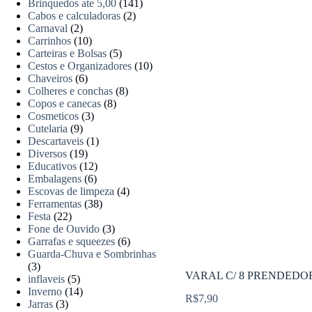
Brinquedos ate 5,00
(141)
Cabos e calculadoras
(2)
Carnaval
(2)
Carrinhos
(10)
Carteiras e Bolsas
(5)
Cestos e Organizadores
(10)
Chaveiros
(6)
Colheres e conchas
(8)
Copos e canecas
(8)
Cosmeticos
(3)
Cutelaria
(9)
Descartaveis
(1)
Diversos
(19)
Educativos
(12)
Embalagens
(6)
Escovas de limpeza
(4)
Ferramentas
(38)
Festa
(22)
Fone de Ouvido
(3)
Garrafas e squeezes
(6)
Guarda-Chuva e Sombrinhas
(3)
VARAL C/ 8 PRENDEDOR
inflaveis
(5)
Inverno
(14)
R$
7,90
Jarras
(3)