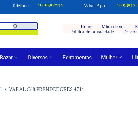
Telefone
19 39297713
WhatsApp
19 98817
Home
Minha conta
P
Politica de privacidade
Descon
Bazar
Diversos
Ferramentas
Mulher
Ul
l
VARAL C/ 8 PRENDEDORES 4744