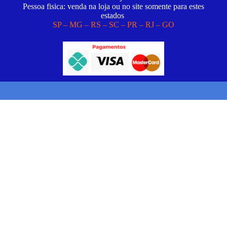
Pessoa fisica: venda na loja ou no site somente para estes
estados
SP – MG – RS – SC – PR – RJ – GO