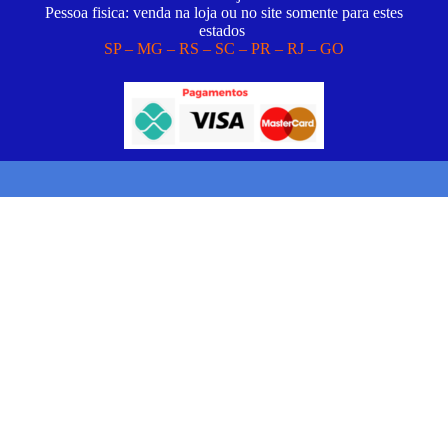
Pessoa fisica: venda na loja ou no site somente para estes
estados
SP – MG – RS – SC – PR – RJ – GO