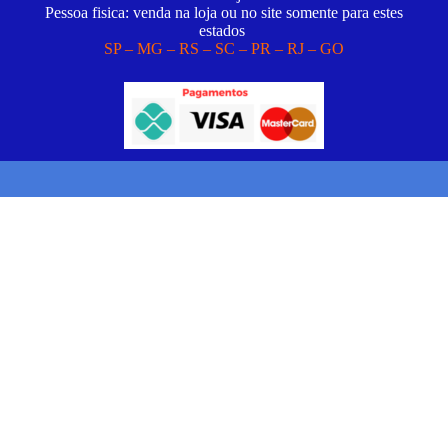
Pessoa fisica: venda na loja ou no site somente para estes
estados
SP – MG – RS – SC – PR – RJ – GO