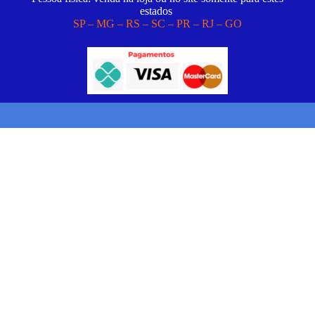
estados
SP – MG – RS – SC – PR – RJ – GO