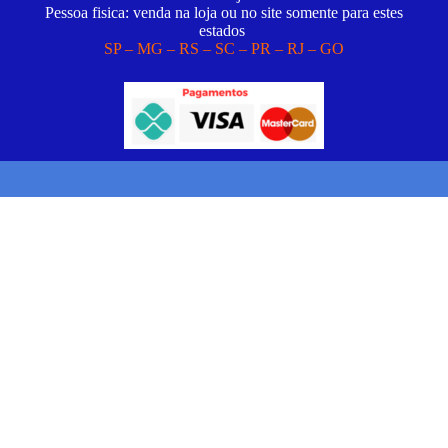
Pessoa fisica: venda na loja ou no site somente para estes
estados
SP – MG – RS – SC – PR – RJ – GO