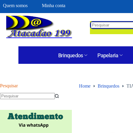
Quem somos
Minha conta
Brinquedos
Papelaria
Pesquisar
Home
Brinquedos
TI