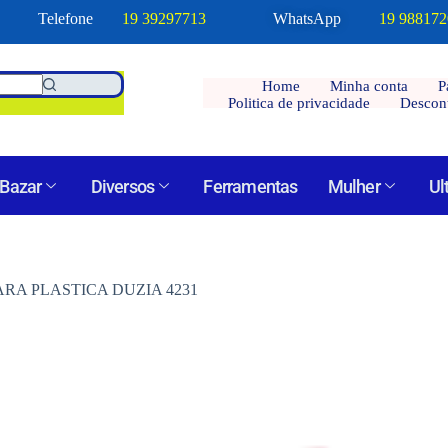
Telefone
19 39297713
WhatsApp
19 98817
Home
Minha conta
P
Politica de privacidade
Descon
Bazar
Diversos
Ferramentas
Mulher
Ul
ARA PLASTICA DUZIA 4231