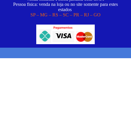
Pessoa fisica: venda na loja ou no site somente para estes
estados
SP – MG – RS – SC – PR – RJ – GO