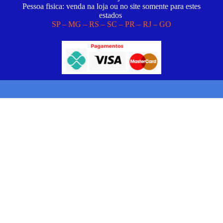
Pessoa fisica: venda na loja ou no site somente para estes
estados
SP – MG – RS – SC – PR – RJ – GO