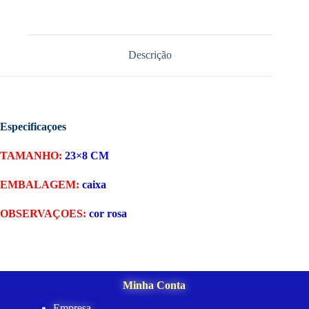
Descrição
Especificaçoes
TAMANHO:
23×8 CM
EMBALAGEM:
caixa
OBSERVAÇOES:
cor rosa
Minha Conta
Empresa