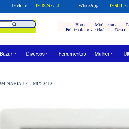
Telefone
19 39297713
WhatsApp
19 98817
Home
Minha conta
P
Politica de privacidade
Descon
Bazar
Diversos
Ferramentas
Mulher
Ul
UMINARIA LED MIX 2412