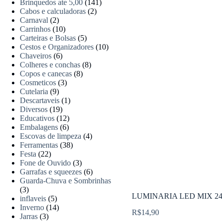
Brinquedos ate 5,00
(141)
Cabos e calculadoras
(2)
Carnaval
(2)
Carrinhos
(10)
Carteiras e Bolsas
(5)
Cestos e Organizadores
(10)
Chaveiros
(6)
Colheres e conchas
(8)
Copos e canecas
(8)
Cosmeticos
(3)
Cutelaria
(9)
Descartaveis
(1)
Diversos
(19)
Educativos
(12)
Embalagens
(6)
Escovas de limpeza
(4)
Ferramentas
(38)
Festa
(22)
Fone de Ouvido
(3)
Garrafas e squeezes
(6)
Guarda-Chuva e Sombrinhas
(3)
LUMINARIA LED MIX 24
inflaveis
(5)
Inverno
(14)
R$
14,90
Jarras
(3)