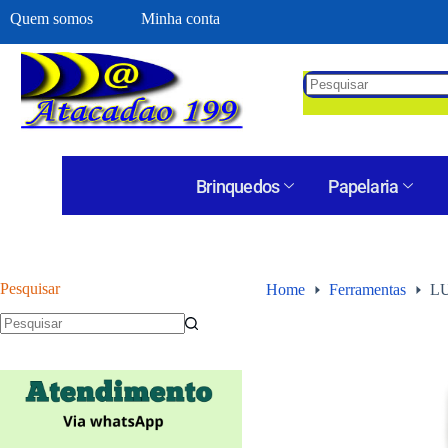
Quem somos
Minha conta
Brinquedos
Papelaria
Pesquisar
Home
Ferramentas
L