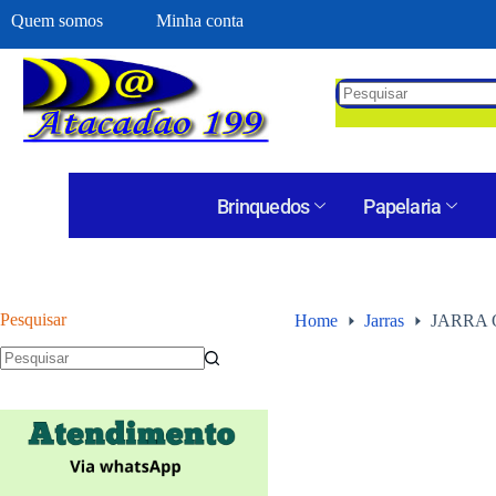
Quem somos
Minha conta
Brinquedos
Papelaria
Pesquisar
Home
Jarras
JARRA 