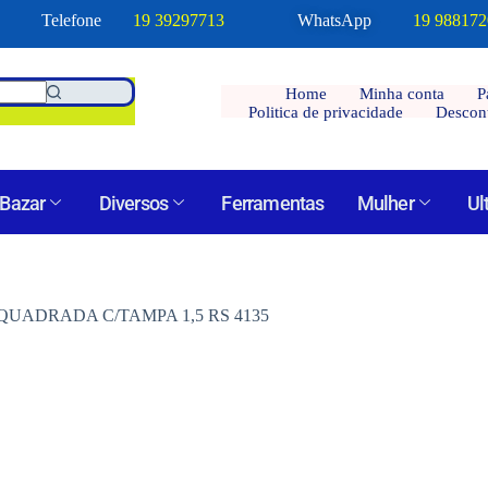
Telefone
19 39297713
WhatsApp
19 98817
Home
Minha conta
P
Politica de privacidade
Descon
Bazar
Diversos
Ferramentas
Mulher
Ul
QUADRADA C/TAMPA 1,5 RS 4135