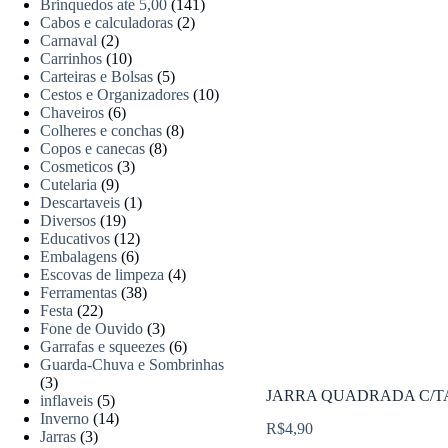
Brinquedos ate 5,00
(141)
Cabos e calculadoras
(2)
Carnaval
(2)
Carrinhos
(10)
Carteiras e Bolsas
(5)
Cestos e Organizadores
(10)
Chaveiros
(6)
Colheres e conchas
(8)
Copos e canecas
(8)
Cosmeticos
(3)
Cutelaria
(9)
Descartaveis
(1)
Diversos
(19)
Educativos
(12)
Embalagens
(6)
Escovas de limpeza
(4)
Ferramentas
(38)
Festa
(22)
Fone de Ouvido
(3)
Garrafas e squeezes
(6)
Guarda-Chuva e Sombrinhas
(3)
JARRA QUADRADA C/TAM
inflaveis
(5)
Inverno
(14)
R$
4,90
Jarras
(3)