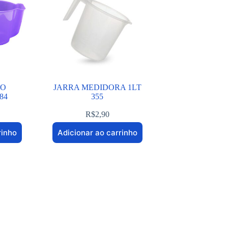
RO
JARRA MEDIDORA 1LT
84
355
R$
2,90
rinho
Adicionar ao carrinho