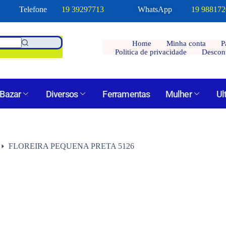
Telefone
19 39297713
WhatsApp
19 98817
Home
Minha conta
P
Politica de privacidade
Descon
Bazar
Diversos
Ferramentas
Mulher
Ul
FLOREIRA PEQUENA PRETA 5126