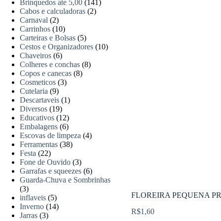
Brinquedos ate 5,00
(141)
Cabos e calculadoras
(2)
Carnaval
(2)
Carrinhos
(10)
Carteiras e Bolsas
(5)
Cestos e Organizadores
(10)
Chaveiros
(6)
Colheres e conchas
(8)
Copos e canecas
(8)
Cosmeticos
(3)
Cutelaria
(9)
Descartaveis
(1)
Diversos
(19)
Educativos
(12)
Embalagens
(6)
Escovas de limpeza
(4)
Ferramentas
(38)
Festa
(22)
Fone de Ouvido
(3)
Garrafas e squeezes
(6)
Guarda-Chuva e Sombrinhas
(3)
FLOREIRA PEQUENA PR
inflaveis
(5)
Inverno
(14)
R$
1,60
Jarras
(3)