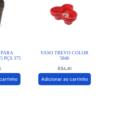
 PARA
VASO TREVO COLOR
 PÇS 375
5846
5
R$
4,40
carrinho
Adicionar ao carrinho