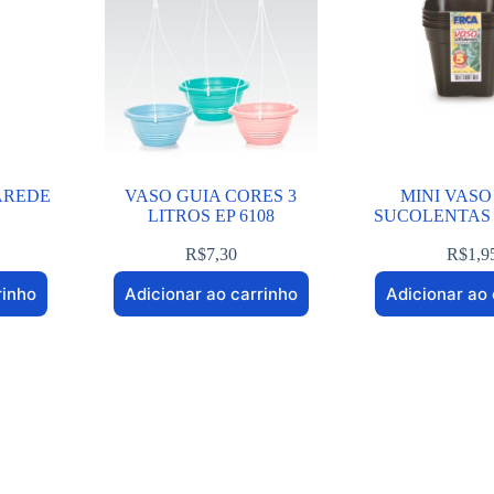
AREDE
VASO GUIA CORES 3
MINI VASO
LITROS EP 6108
SUCOLENTAS 5
R$
7,30
R$
1,9
rinho
Adicionar ao carrinho
Adicionar ao 