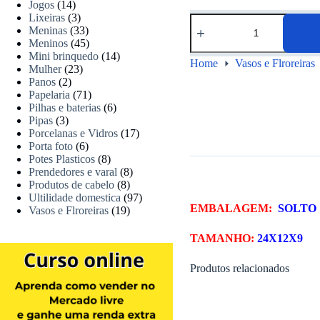
Jogos
(14)
Lixeiras
(3)
Meninas
(33)
Meninos
(45)
Mini brinquedo
(14)
Home
Vasos e Flroreiras
Mulher
(23)
Panos
(2)
Papelaria
(71)
Pilhas e baterias
(6)
Pipas
(3)
Porcelanas e Vidros
(17)
Porta foto
(6)
Potes Plasticos
(8)
Prendedores e varal
(8)
Produtos de cabelo
(8)
Ultilidade domestica
(97)
EMBALAGEM:
SOLTO
Vasos e Flroreiras
(19)
TAMANHO:
24X12X9
Produtos relacionados