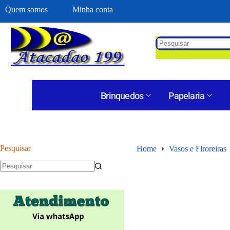
Quem somos
Minha conta
Brinquedos
Papelaria
Pesquisar
Home
Vasos e Flroreiras