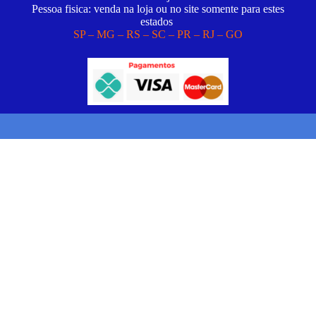
Pessoa fisica: venda na loja ou no site somente para estes
estados
SP – MG – RS – SC – PR – RJ – GO