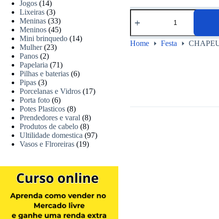
Jogos
(14)
Lixeiras
(3)
Meninas
(33)
Meninos
(45)
Mini brinquedo
(14)
Home
Festa
CHAPEU
Mulher
(23)
Panos
(2)
Papelaria
(71)
Pilhas e baterias
(6)
Pipas
(3)
Porcelanas e Vidros
(17)
Porta foto
(6)
Potes Plasticos
(8)
Prendedores e varal
(8)
Produtos de cabelo
(8)
Ultilidade domestica
(97)
Vasos e Flroreiras
(19)