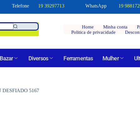
Telefone
19 39297713
WhatsApp
19 98817
Home
Minha conta
P
Politica de privacidade
Descon
Bazar
Diversos
Ferramentas
Mulher
Ul
 DESFIADO 5167