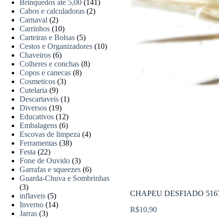
Brinquedos ate 5,00
(141)
Cabos e calculadoras
(2)
Carnaval
(2)
Carrinhos
(10)
Carteiras e Bolsas
(5)
Cestos e Organizadores
(10)
Chaveiros
(6)
Colheres e conchas
(8)
Copos e canecas
(8)
Cosmeticos
(3)
Cutelaria
(9)
Descartaveis
(1)
Diversos
(19)
Educativos
(12)
Embalagens
(6)
Escovas de limpeza
(4)
Ferramentas
(38)
Festa
(22)
Fone de Ouvido
(3)
Garrafas e squeezes
(6)
Guarda-Chuva e Sombrinhas
(3)
CHAPEU DESFIADO 516
inflaveis
(5)
Inverno
(14)
R$
10,90
Jarras
(3)