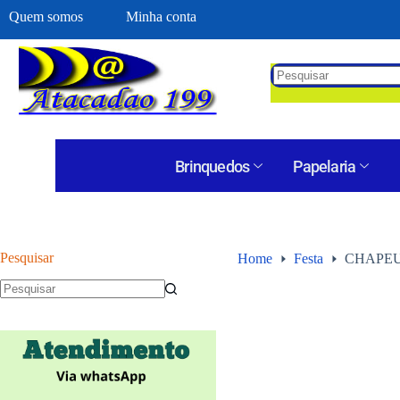
Quem somos
Minha conta
Brinquedos
Papelaria
Pesquisar
Home
Festa
CHAPEU