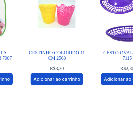
UPA
CESTINHO COLORIDO 11
CESTO OVAL
 7087
CM 2563
7115
R$
3,30
R$
2,3
rinho
Adicionar ao carrinho
Adicionar ao 