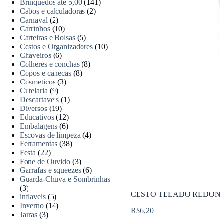
Brinquedos ate 5,00
(141)
Cabos e calculadoras
(2)
Carnaval
(2)
Carrinhos
(10)
Carteiras e Bolsas
(5)
Cestos e Organizadores
(10)
Chaveiros
(6)
Colheres e conchas
(8)
Copos e canecas
(8)
Cosmeticos
(3)
Cutelaria
(9)
Descartaveis
(1)
Diversos
(19)
Educativos
(12)
Embalagens
(6)
Escovas de limpeza
(4)
Ferramentas
(38)
Festa
(22)
Fone de Ouvido
(3)
Garrafas e squeezes
(6)
Guarda-Chuva e Sombrinhas
(3)
CESTO TELADO REDON
inflaveis
(5)
Inverno
(14)
R$
6,20
Jarras
(3)