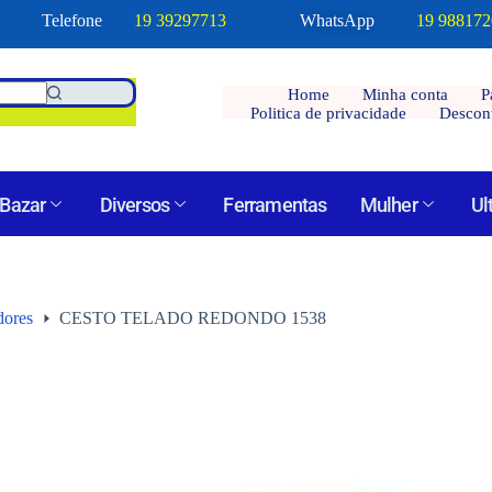
Telefone
19 39297713
WhatsApp
19 98817
Home
Minha conta
P
Politica de privacidade
Descon
Bazar
Diversos
Ferramentas
Mulher
Ul
dores
CESTO TELADO REDONDO 1538