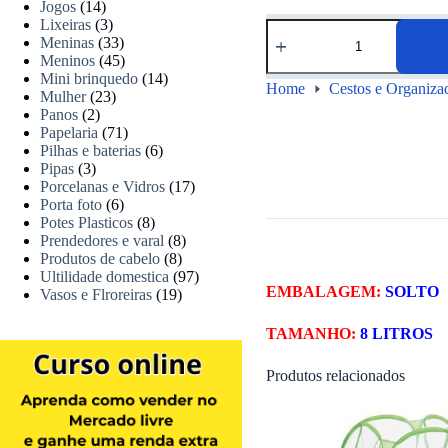
Jogos
(14)
Lixeiras
(3)
Meninas
(33)
Meninos
(45)
Mini brinquedo
(14)
Home
Cestos e Organiza
Mulher
(23)
Panos
(2)
Papelaria
(71)
Pilhas e baterias
(6)
Pipas
(3)
Porcelanas e Vidros
(17)
Porta foto
(6)
Potes Plasticos
(8)
Prendedores e varal
(8)
Produtos de cabelo
(8)
Ultilidade domestica
(97)
EMBALAGEM:
SOLTO
Vasos e Flroreiras
(19)
TAMANHO:
8 LITROS
Produtos relacionados