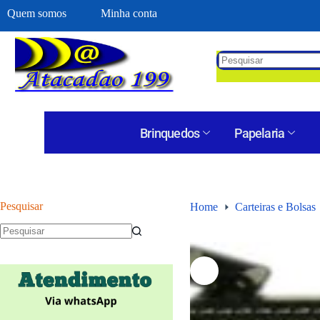
Quem somos
Minha conta
Brinquedos
Papelaria
Pesquisar
Home
Carteiras e Bolsas