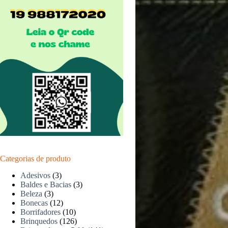
Categorias de produto
Adesivos
(3)
Baldes e Bacias
(3)
Beleza
(3)
Bonecas
(12)
Borrifadores
(10)
Brinquedos
(126)