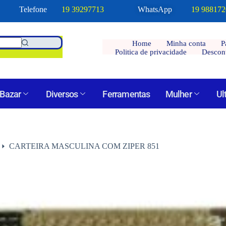
Telefone
19 39297713
WhatsApp
19 98817
Home
Minha conta
P
Politica de privacidade
Descon
Bazar
Diversos
Ferramentas
Mulher
Ul
CARTEIRA MASCULINA COM ZIPER 851