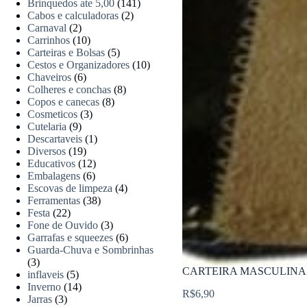
Brinquedos ate 5,00
(141)
Cabos e calculadoras
(2)
Carnaval
(2)
Carrinhos
(10)
Carteiras e Bolsas
(5)
Cestos e Organizadores
(10)
Chaveiros
(6)
Colheres e conchas
(8)
Copos e canecas
(8)
Cosmeticos
(3)
Cutelaria
(9)
Descartaveis
(1)
Diversos
(19)
Educativos
(12)
Embalagens
(6)
Escovas de limpeza
(4)
Ferramentas
(38)
Festa
(22)
Fone de Ouvido
(3)
Garrafas e squeezes
(6)
Guarda-Chuva e Sombrinhas
(3)
CARTEIRA MASCULINA 
inflaveis
(5)
Inverno
(14)
R$
6,90
Jarras
(3)