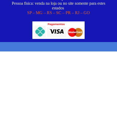
Pessoa fisica: venda na loja ou no site somente para estes
estados
SP – MG – RS – SC – PR – RJ – GO