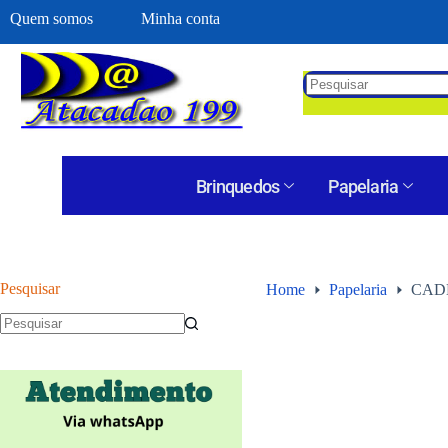
Quem somos
Minha conta
Brinquedos
Papelaria
Pesquisar
Home
Papelaria
CAD