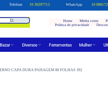
Telefone
19 39297713
WhatsApp
19 98817
Home
Minha conta
P
Politica de privacidade
Descon
Bazar
Diversos
Ferramentas
Mulher
Ul
ERNO CAPA DURA PAISAGEM 80 FOLHAS 392