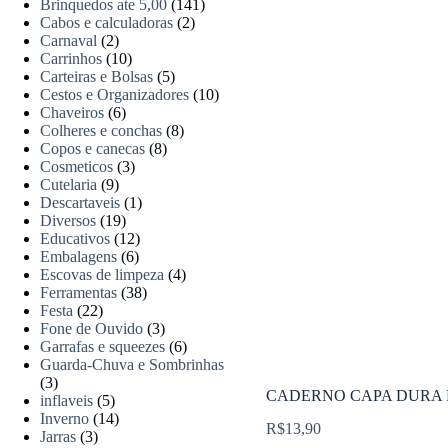
Brinquedos ate 5,00
(141)
Cabos e calculadoras
(2)
Carnaval
(2)
Carrinhos
(10)
Carteiras e Bolsas
(5)
Cestos e Organizadores
(10)
Chaveiros
(6)
Colheres e conchas
(8)
Copos e canecas
(8)
Cosmeticos
(3)
Cutelaria
(9)
Descartaveis
(1)
Diversos
(19)
Educativos
(12)
Embalagens
(6)
Escovas de limpeza
(4)
Ferramentas
(38)
Festa
(22)
Fone de Ouvido
(3)
Garrafas e squeezes
(6)
Guarda-Chuva e Sombrinhas
(3)
CADERNO CAPA DURA P
inflaveis
(5)
Inverno
(14)
R$
13,90
Jarras
(3)