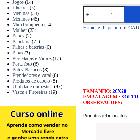
Jogos
(14)
Lixeiras
(3)
Meninas
(33)
Meninos
(45)
Mini brinquedo
(14)
Home
Papelaria
CAD
Mulher
(23)
Panos
(2)
Papelaria
(71)
Pilhas e baterias
(6)
Pipas
(3)
Porcelanas e Vidros
(17)
Porta foto
(6)
Potes Plasticos
(8)
Prendedores e varal
(8)
Produtos de cabelo
(8)
Ultilidade domestica
(97)
TAMANHO:
20
X28
Vasos e Flroreiras
(19)
EMBALAGEM :
SOLTO
OBSERVAÇOES:
Produtos relacionados