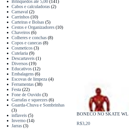
Brinquedos ate 5,00
(141)
Cabos e calculadoras
(2)
Carnaval
(2)
Carrinhos
(10)
Carteiras e Bolsas
(5)
Cestos e Organizadores
(10)
Chaveiros
(6)
Colheres e conchas
(8)
Copos e canecas
(8)
Cosmeticos
(3)
Cutelaria
(9)
Descartaveis
(1)
Diversos
(19)
Educativos
(12)
Embalagens
(6)
Escovas de limpeza
(4)
Ferramentas
(38)
Festa
(22)
Fone de Ouvido
(3)
Garrafas e squeezes
(6)
Guarda-Chuva e Sombrinhas
(3)
BONECO NO SKATE WL 
inflaveis
(5)
Inverno
(14)
R$
3,20
Jarras
(3)