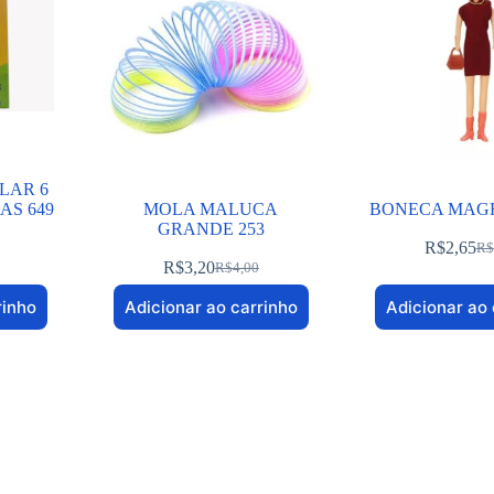
LAR 6
AS 649
MOLA MALUCA
BONECA MAGR
GRANDE 253
R$
2,65
R$
R$
3,20
R$
4,00
rinho
Adicionar ao carrinho
Adicionar ao 