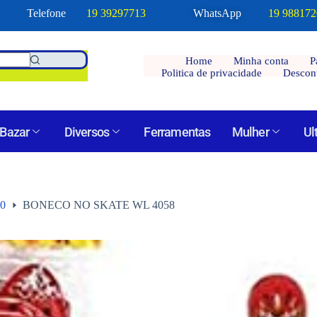
Telefone
19 39297713
WhatsApp
19 98817
Home
Minha conta
P
Politica de privacidade
Descon
Bazar
Diversos
Ferramentas
Mulher
Ul
00
BONECO NO SKATE WL 4058