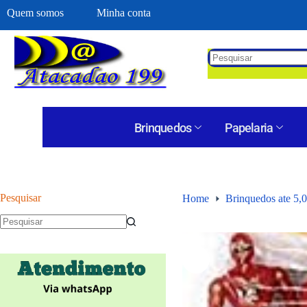
Quem somos
Minha conta
Brinquedos
Papelaria
Pesquisar
Home
Brinquedos ate 5,