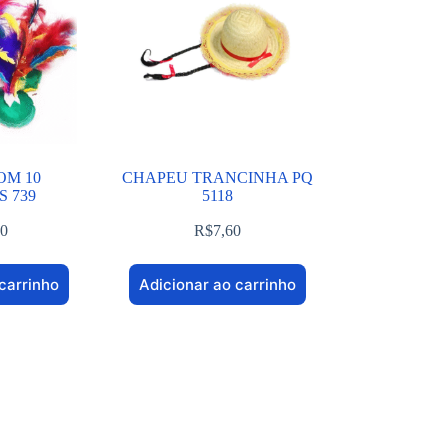
OM 10
CHAPEU TRANCINHA PQ
 739
5118
90
R$
7,60
carrinho
Adicionar ao carrinho