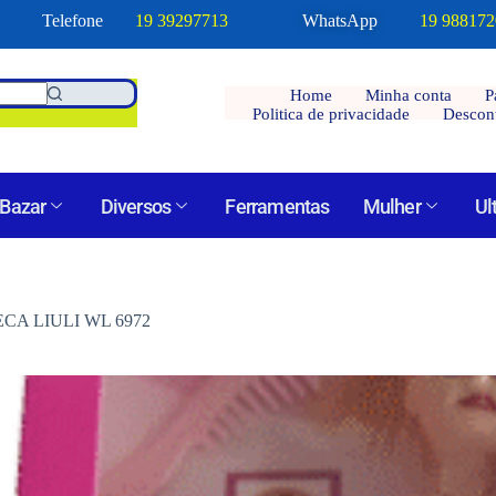
Telefone
19 39297713
WhatsApp
19 98817
Home
Minha conta
P
Politica de privacidade
Descon
Bazar
Diversos
Ferramentas
Mulher
Ul
CA LIULI WL 6972