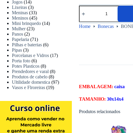
Jogos
(14)
Lixeiras
(3)
Meninas
(33)
Meninos
(45)
Mini brinquedo
(14)
Home
Bonecas
BONE
Mulher
(23)
Panos
(2)
Papelaria
(71)
Pilhas e baterias
(6)
Pipas
(3)
Porcelanas e Vidros
(17)
Porta foto
(6)
Potes Plasticos
(8)
Prendedores e varal
(8)
Produtos de cabelo
(8)
Ultilidade domestica
(97)
EMBALAGEM:
caixa
Vasos e Flroreiras
(19)
TAMANHO:
30x14x4
Produtos relacionados