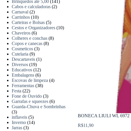
Brinquedos ate 5,00
(141)
Cabos e calculadoras
(2)
Carnaval
(2)
Carrinhos
(10)
Carteiras e Bolsas
(5)
Cestos e Organizadores
(10)
Chaveiros
(6)
Colheres e conchas
(8)
Copos e canecas
(8)
Cosmeticos
(3)
Cutelaria
(9)
Descartaveis
(1)
Diversos
(19)
Educativos
(12)
Embalagens
(6)
Escovas de limpeza
(4)
Ferramentas
(38)
Festa
(22)
Fone de Ouvido
(3)
Garrafas e squeezes
(6)
Guarda-Chuva e Sombrinhas
(3)
BONECA LIULI WL 6972
inflaveis
(5)
Inverno
(14)
R$
11,90
Jarras
(3)