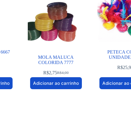
6667
PETECA C
MOLA MALUCA
UNIDADES
COLORIDA 7777
R$
25,
R$
2,75
R$
4,00
rinho
Adicionar ao carrinho
Adicionar ao 