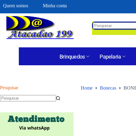
Quem somos
Minha conta
Brinquedos
Papelaria
Pesquisar
Home
Bonecas
BONE