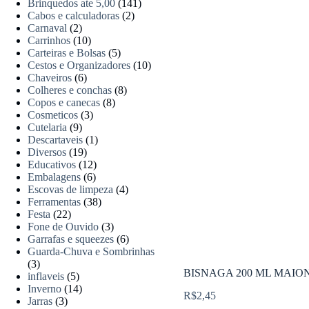
Brinquedos ate 5,00
(141)
Cabos e calculadoras
(2)
Carnaval
(2)
Carrinhos
(10)
Carteiras e Bolsas
(5)
Cestos e Organizadores
(10)
Chaveiros
(6)
Colheres e conchas
(8)
Copos e canecas
(8)
Cosmeticos
(3)
Cutelaria
(9)
Descartaveis
(1)
Diversos
(19)
Educativos
(12)
Embalagens
(6)
Escovas de limpeza
(4)
Ferramentas
(38)
Festa
(22)
Fone de Ouvido
(3)
Garrafas e squeezes
(6)
Guarda-Chuva e Sombrinhas
(3)
BISNAGA 200 ML MAION
inflaveis
(5)
Inverno
(14)
R$
2,45
Jarras
(3)