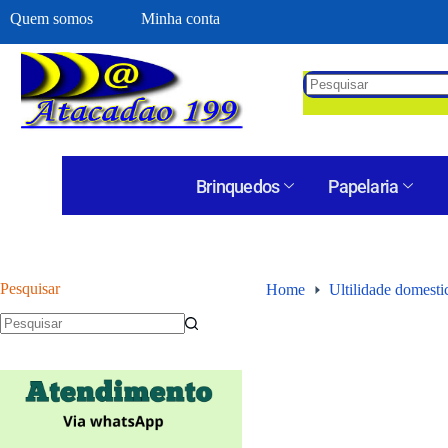
Quem somos
Minha conta
Brinquedos
Papelaria
Pesquisar
Home
Ultilidade domesti