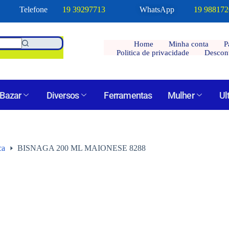
Telefone
19 39297713
WhatsApp
19 98817
Home
Minha conta
P
Politica de privacidade
Descon
Bazar
Diversos
Ferramentas
Mulher
Ul
ca
BISNAGA 200 ML MAIONESE 8288