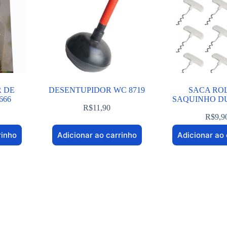
 DE
DESENTUPIDOR WC 8719
SACA RO
666
SAQUINHO DU
R$
11,90
R$
9,9
rinho
Adicionar ao carrinho
Adicionar ao 