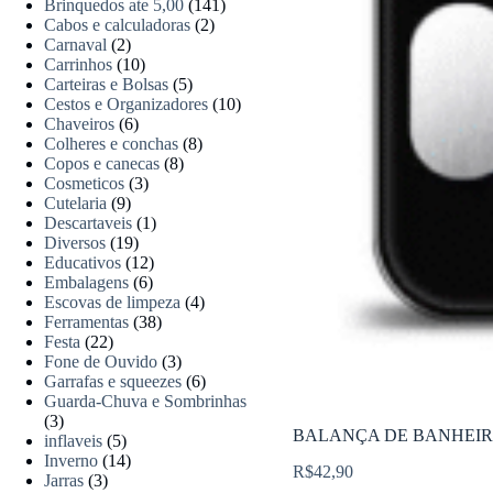
Brinquedos ate 5,00
(141)
Cabos e calculadoras
(2)
Carnaval
(2)
Carrinhos
(10)
Carteiras e Bolsas
(5)
Cestos e Organizadores
(10)
Chaveiros
(6)
Colheres e conchas
(8)
Copos e canecas
(8)
Cosmeticos
(3)
Cutelaria
(9)
Descartaveis
(1)
Diversos
(19)
Educativos
(12)
Embalagens
(6)
Escovas de limpeza
(4)
Ferramentas
(38)
Festa
(22)
Fone de Ouvido
(3)
Garrafas e squeezes
(6)
Guarda-Chuva e Sombrinhas
(3)
BALANÇA DE BANHEIRO
inflaveis
(5)
Inverno
(14)
R$
42,90
Jarras
(3)