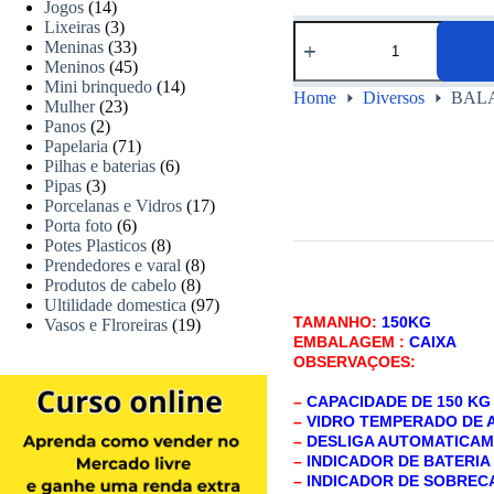
Jogos
(14)
Lixeiras
(3)
Meninas
(33)
Meninos
(45)
Mini brinquedo
(14)
Home
Diversos
BALA
Mulher
(23)
Panos
(2)
Papelaria
(71)
Pilhas e baterias
(6)
Pipas
(3)
Porcelanas e Vidros
(17)
Porta foto
(6)
Potes Plasticos
(8)
Prendedores e varal
(8)
Produtos de cabelo
(8)
Ultilidade domestica
(97)
TAMANHO:
150KG
Vasos e Flroreiras
(19)
EMBALAGEM :
CAIXA
OBSERVAÇOES:
–
CAPACIDADE DE 150 KG
–
VIDRO TEMPERADO DE A
–
DESLIGA AUTOMATICA
–
INDICADOR DE BATERI
–
INDICADOR DE SOBRE