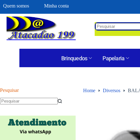
Quem somos
Minha conta
Brinquedos
Papelaria
Pesquisar
Home
Diversos
BALA