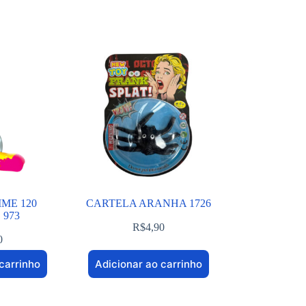
IME 120
CARTELA ARANHA 1726
973
R$
4,90
0
carrinho
Adicionar ao carrinho