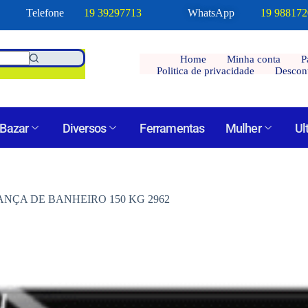
Telefone
19 39297713
WhatsApp
19 98817
Home
Minha conta
P
Politica de privacidade
Descon
Bazar
Diversos
Ferramentas
Mulher
Ul
NÇA DE BANHEIRO 150 KG 2962