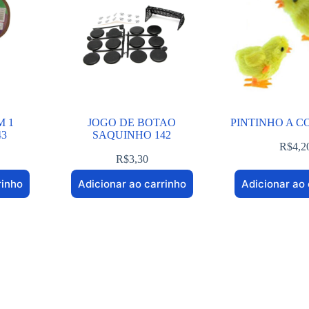
 1
JOGO DE BOTAO
PINTINHO A C
43
SAQUINHO 142
R$
4,2
R$
3,30
rinho
Adicionar ao carrinho
Adicionar ao 