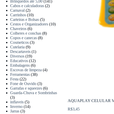
Brinquedos ate 5,00
(141)
Cabos e calculadoras
(2)
Carnaval
(2)
Carrinhos
(10)
Carteiras e Bolsas
(5)
Cestos e Organizadores
(10)
Chaveiros
(6)
Colheres e conchas
(8)
Copos e canecas
(8)
Cosmeticos
(3)
Cutelaria
(9)
Descartaveis
(1)
Diversos
(19)
Educativos
(12)
Embalagens
(6)
Escovas de limpeza
(4)
Ferramentas
(38)
Festa
(22)
Fone de Ouvido
(3)
Garrafas e squeezes
(6)
Guarda-Chuva e Sombrinhas
(3)
AQUAPLAY CELULAR VI
inflaveis
(5)
Inverno
(14)
R$
3,45
Jarras
(3)