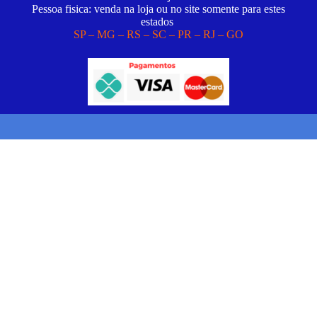
Pessoa fisica: venda na loja ou no site somente para estes
estados
SP – MG – RS – SC – PR – RJ – GO